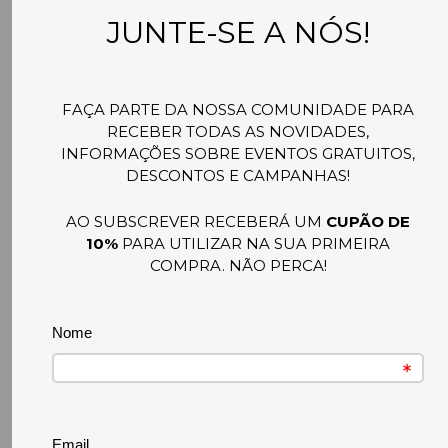
worms.
9 – Prazo de conservação de dados
pessoais:
Sem prejuízo dos direitos do Utilizador e, em
particular, do direito de o mesmo retirar o
consentimento para o tratamento dos seus
dados pessoais, a Tiny Tiny Stories conservará
dados pessoais do Utilizador unicamente
enquanto tais dados forem necessários para as
finalidades do tratamento acima descritas, não
podendo tal conservação exceder o período de
5 (cinco) anos contado da data da recolha, sem
prejuízo da existência de uma obrigação legal
da Responsável relativamente à conservação
de dados pessoais por período adicional.
10 – Direitos do Utilizador: