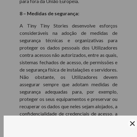
para fora da União Europeia.
8 – Medidas de segurança:
A Tiny Tiny Stories desenvolve esforços
consideráveis na adoção de medidas de
segurança técnicas e organizativas para
proteger os dados pessoais dos Utilizadores
contra acessos não autorizados, entre as quais,
sistemas fechados de acesso, de permissões e
de segurança física de instalações e servidores.
Não obstante, os Utilizadores devem
assegurar sempre que adotam medidas de
segurança adequadas para, por exemplo,
proteger os seus equipamentos e preservar ou
recuperar os dados que neles sejam alojados, a
confidencialidade de credenciais de acesso, a
segurança e integridade de comunicações e
informações enviadas ou recebidas através da
Internet e/ou evitar vírus, software nocivo e