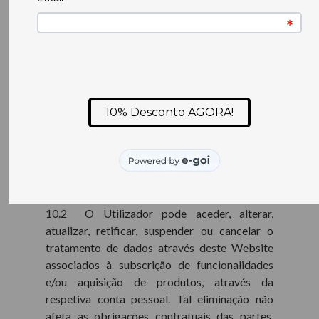
10.1 O Utilizador tem o direito de ser
informado sobre o tratamento dos seus dados
pessoais e solicitar o acesso a esses dados; de
garantir que a Tiny Tiny Stories retifica ou
elimina dados pessoais incorretos ou
desatualizados que a mesma trata sobre si; e
de se opor, exigir a limitação do tratamento
e/ou retirar o seu consentimento, ao
tratamento. A retirada do consentimento pelo
Utilizador não prejudica, no entanto, o
tratamento efetuado até essa data.
10.2 O Utilizador pode aceder, alterar,
atualizar, retificar, suspender ou cancelar o
tratamento de dados através deste Website
associados à subscrição de funcionalidades
e/ou aquisição de produtos, através da
respetiva conta pessoal. Tal eliminação não
afeta as obrigações contratuais das partes,