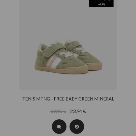
-
40
%
TENIS MTNG - FREE BABY GREEN MINERAL
39,90 €
23,94 €