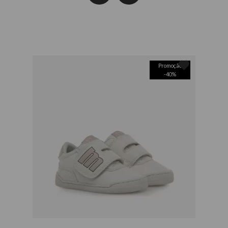
Promoção
-
40
%