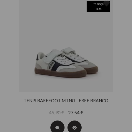
Promoção
-
40
%
TENIS BAREFOOT MTNG - FREE BRANCO
45,90 €
27,54 €