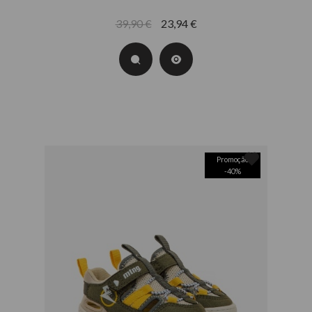
39,90 €
23,94 €
Promoção
-
40
%