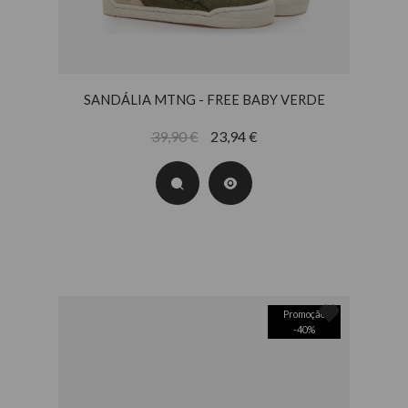
SANDÁLIA MTNG - FREE BABY VERDE
39,90 €
23,94 €
Promoção
-
40
%