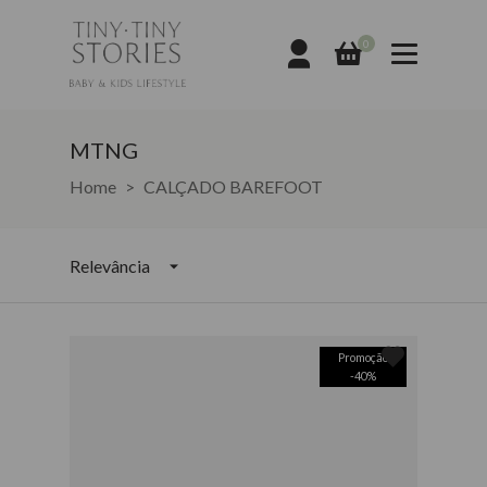
0
MTNG
MTNG
Home
CALÇADO BAREFOOT
Relevância
Promoção
-
40
%