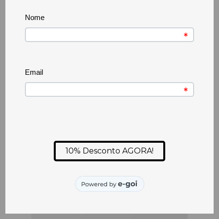
Promoção
-
60
%