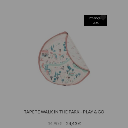
Promoção
-
30
%
TAPETE WALK IN THE PARK - PLAY & GO
34,90 €
24,43 €