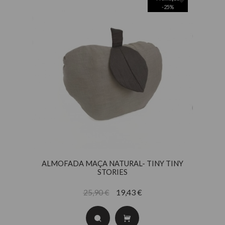
-
25
%
ALMOFADA MAÇA NATURAL- TINY TINY
STORIES
25,90 €
19,43 €