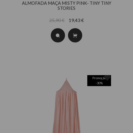
ALMOFADA MAÇA MISTY PINK- TINY TINY
STORIES
25,90 €
19,43 €
Promoção
-
30
%