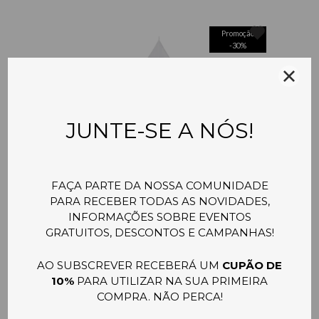
Promoção
-
30
%
DOSSEL BRANCO- JOLLEIN
45,00 €
31,50 €