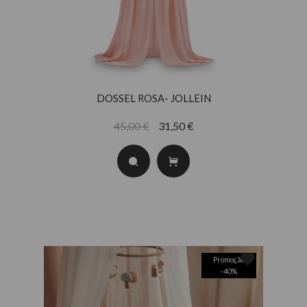
DOSSEL ROSA- JOLLEIN
45,00 €
31,50 €
Promoção
-
40
%