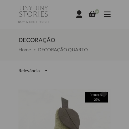
0
DECORAÇÃO
DECORAÇÃO
Home
DECORAÇÃO QUARTO
Relevância
Promoção
-
25
%