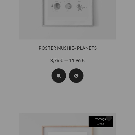
POSTER MUSHIE- PLANETS
8,76 € — 11,96 €
Promoção
-
60
%