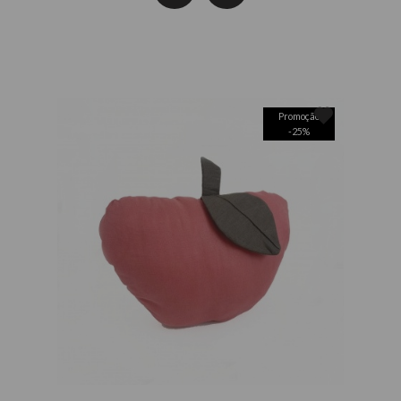
Promoção
-
25
%